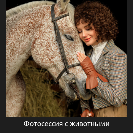
Фотосессия с животными