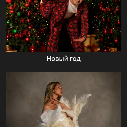
Новый год